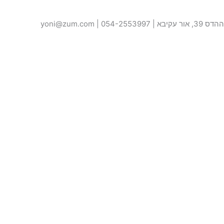
ההדס 39, אור עקיבא | 054-2553997 | yoni@zum.com
האתר נבנה על ידי –
קולגה
טופס יצירת קשר
שם
טלפון
אימייל
ההודעה שלך