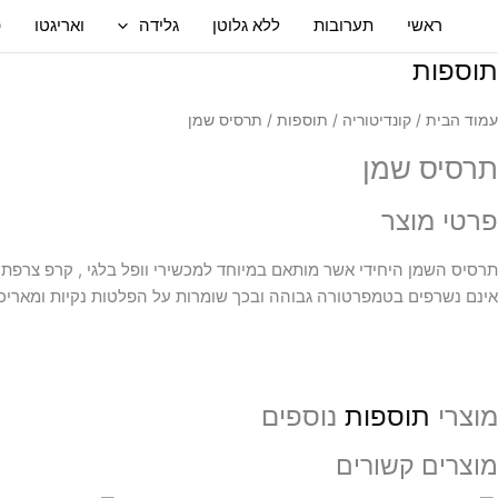
ילוג
ראשי
תערובות
ללא גלוטן
גלידה
ואריגטו
פ
תוכן
תוספות
עמוד הבית
/
קונדיטוריה
/
תוספות
/ תרסיס שמן
תרסיס שמן
פרטי מוצר
תרסיס השמן היחידי אשר מותאם במיוחד למכשירי וופל בלגי , קרפ צרפתי ,
אינם נשרפים בטמפרטורה גבוהה ובכך שומרות על הפלטות נקיות ומאריכות את חיי מכשיר הוופל. תרסי
מוצרי
תוספות
נוספים
מוצרים קשורים