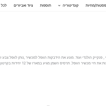
סטות/מחיות
קונדיטוריה
תוספות
ציוד ואביזרים
לכל 
 פנקייק הולנדי ועוד. מונע את הידבקות הוופל למכשיר ,נותן לוופל צבע
ס השמן מגיע במארז של 12 יחידות בקרטון , תכולה של כ- 600 מ"ל לבקבוק.