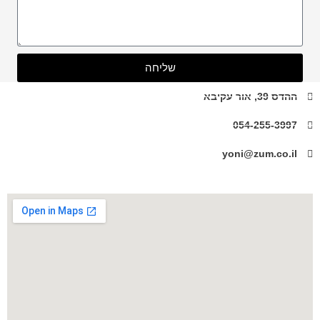
ה
ן
ו
ד
ע
ה
שליחה
ש
ל
ההדס 39, אור עקיבא
ך
054-255-3997
yoni@zum.co.il