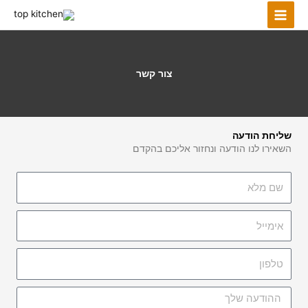
ילוג
תוכן
צור קשר
שליחת הודעה
השאירו לנו הודעה ונחזור אליכם בהקדם
ש
ם
מ
א
ל
י
א
מ
ט
י
ל
י
פ
ל
ה
ו