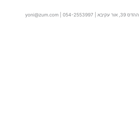
ההדס 39, אור עקיבא | 054-2553997 | yoni@zum.com
האתר נבנה על ידי –
קולגה
טופס יצירת קשר
שם
טלפון
אימייל
ההודעה שלך