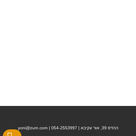
ההדס 39, אור עקיבא | 054-2553997 | yoni@zum.com