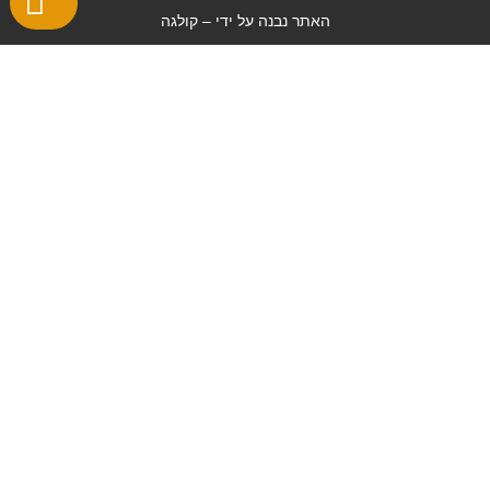
האתר נבנה על ידי –
קולגה
טופס יצירת קשר
שם
טלפון
אימייל
ההודעה
שלך