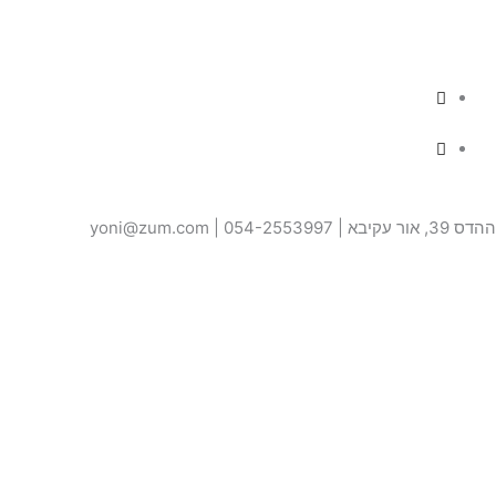
ההדס 39, אור עקיבא | 054-2553997 | yoni@zum.com
האתר נבנה על ידי –
קולגה
טופס יצירת קשר
שם
טלפון
אימייל