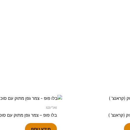
ואריגטו
ק (קראנצ' )
בלו פופ – צמר גפן מתוק עם סוכ
מידע נוסף