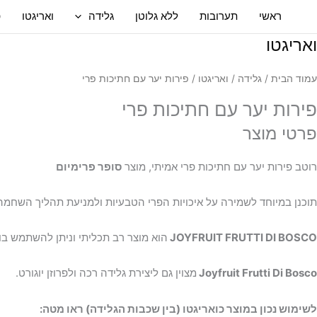
ילוג
ראשי
תערובות
ללא גלוטן
גלידה
ואריגטו
פ
תוכן
ואריגטו
עמוד הבית
/
גלידה
/
ואריגטו
/ פירות יער עם חתיכות פרי
פירות יער עם חתיכות פרי
פרטי מוצר
רוטב פירות יער עם חתיכות פרי אמיתי, מוצר
סופר פרימיום
תוכנן במיוחד לשמירה על איכויות הפרי הטבעיות ולמניעת תהליך השחמה
JOYFRUIT FRUTTI DI BOSCO
הוא מוצר רב תכליתי וניתן להשתמש ב
Frutti Di Bosco
Joyfruit
מצוין גם ליצירת גלידה רכה ולפרוזן יוגורט.
לשימוש נכון במוצר כואריגטו (בין שכבות הגלידה) ראו מטה: