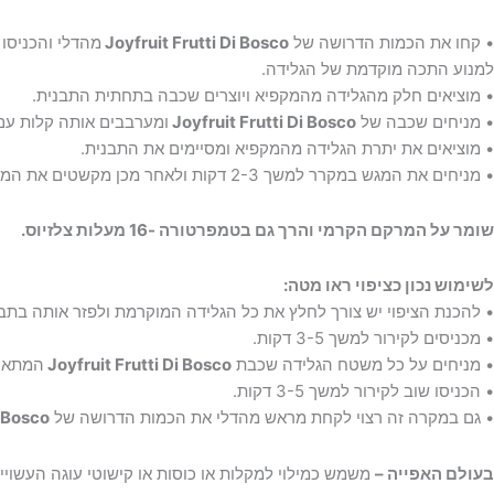
• קחו את הכמות הדרושה של
Frutti Di Bosco
Joyfruit
מהדלי והכניסו
למנוע התכה מוקדמת של הגלידה.
• מוציאים חלק מהגלידה מהמקפיא ויוצרים שכבה בתחתית התבנית.
• מניחים שכבה של
Frutti Di Bosco
Joyfruit
ומערבבים אותה קלות עם 
• מוציאים את יתרת הגלידה מהמקפיא ומסיימים את התבנית.
• מניחים את המגש במקרר למשך 2-3 דקות ולאחר מכן מקשטים את המשטח בשכבה נוספת של
שומר על המרקם הקרמי והרך גם בטמפרטורה -16 מעלות צלזיוס.
לשימוש נכון כציפוי ראו מטה:
• להכנת הציפוי יש צורך לחלץ את כל הגלידה המוקרמת ולפזר אותה בתב
• מכניסים לקירור למשך 3-5 דקות.
• מניחים על כל משטח הגלידה שכבת
Frutti Di Bosco
Joyfruit
המתאימה למחבת (370 ג
• הכניסו שוב לקירור למשך 3-5 דקות.
• גם במקרה זה רצוי לקחת מראש מהדלי את הכמות הדרושה של
i Bosco
בעולם האפייה –
משמש כמילוי למקלות או כוסות או קישוטי עוגה העשויים