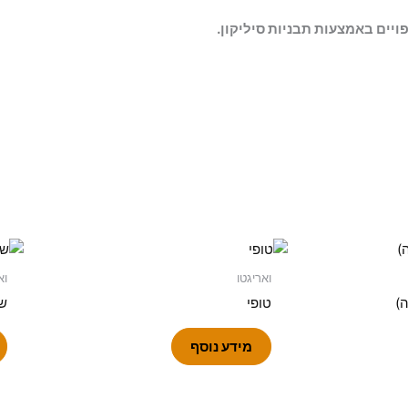
ואריגטו
וא
ה)
טופי
שו
מידע נוסף