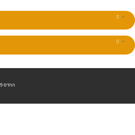
ההדס 39, אור עקיבא | 054-2553997 | yoni@zum.com
טופס יצירת קשר
שם