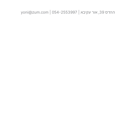
ההדס 39, אור עקיבא | 054-2553997 | yoni@zum.com
האתר נבנה על ידי –
קולגה
טופס יצירת קשר
שם
טלפון
אימייל
ההודעה שלך