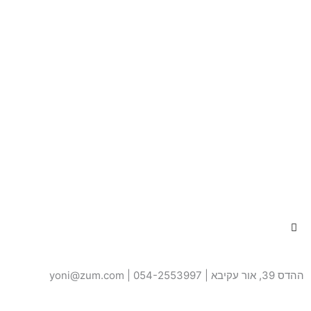
ההדס 39, אור עקיבא | 054-2553997 | yoni@zum.com
האתר נבנה על ידי –
קולגה